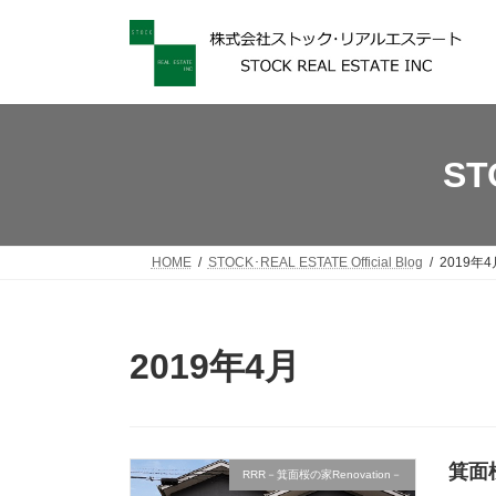
コ
ナ
ン
ビ
テ
ゲ
ン
ー
ツ
シ
へ
ョ
ス
ン
ST
キ
に
ッ
移
プ
動
HOME
STOCK･REAL ESTATE Official Blog
2019年4
2019年4月
箕面桜
RRR－箕面桜の家Renovation－