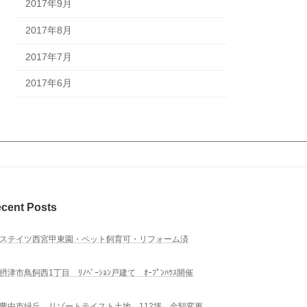
2017年9月
2017年8月
2017年7月
2017年6月
cent Posts
ステイツ西宮甲東園・ペット飼育可・リフォーム済
摂津市鳥飼西1丁目 ﾘﾉﾍﾞｰｼｮﾝ戸建て ｵｰﾌﾟﾝﾊｳｽ開催
豊中市緑丘 リゾートテイスト土地 112坪 金額変更