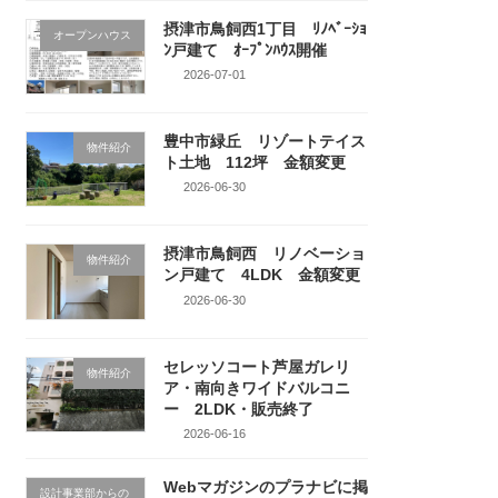
摂津市鳥飼西1丁目 ﾘﾉﾍﾞｰｼｮ
オープンハウス
ﾝ戸建て ｵｰﾌﾟﾝﾊｳｽ開催
2026-07-01
豊中市緑丘 リゾートテイス
物件紹介
ト土地 112坪 金額変更
2026-06-30
摂津市鳥飼西 リノベーショ
物件紹介
ン戸建て 4LDK 金額変更
2026-06-30
セレッソコート芦屋ガレリ
物件紹介
ア・南向きワイドバルコニ
ー 2LDK・販売終了
2026-06-16
Webマガジンのプラナビに掲
設計事業部からの