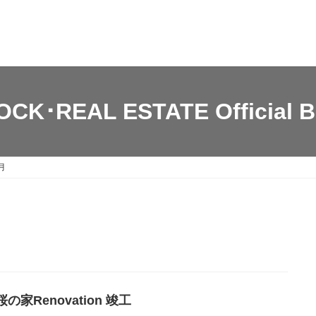
OCK･REAL ESTATE Official B
月
の家Renovation 竣工