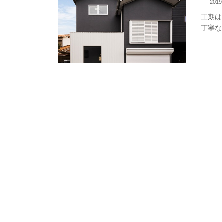
2019
工期は
丁寧な