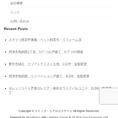
会社概要
リンク
お問い合わせ
Recent Posts
ステイツ西宮甲東園・ペット飼育可・リフォーム済
摂津市鳥飼西1丁目 ﾘﾉﾍﾞｰｼｮﾝ戸建て ｵｰﾌﾟﾝﾊｳｽ開催
豊中市緑丘 リゾートテイスト土地 112坪 金額変更
摂津市鳥飼西 リノベーション戸建て 4LDK 金額変更
セレッソコート芦屋ガレリア・南向きワイドバルコニー 2LDK・販売終
了
Copyright © ストック・リアルエステート All Rights Reserved.
Powered by
WordPress
with
Lightning Theme
&
VK All in One Expansion Unit