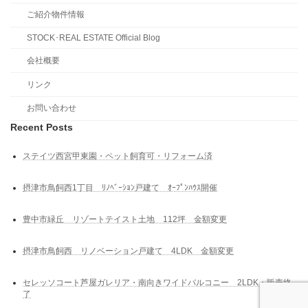
ご紹介物件情報
STOCK･REAL ESTATE Official Blog
会社概要
リンク
お問い合わせ
Recent Posts
ステイツ西宮甲東園・ペット飼育可・リフォーム済
摂津市鳥飼西1丁目 ﾘﾉﾍﾞｰｼｮﾝ戸建て ｵｰﾌﾟﾝﾊｳｽ開催
豊中市緑丘 リゾートテイスト土地 112坪 金額変更
摂津市鳥飼西 リノベーション戸建て 4LDK 金額変更
セレッソコート芦屋ガレリア・南向きワイドバルコニー 2LDK・販売終
了