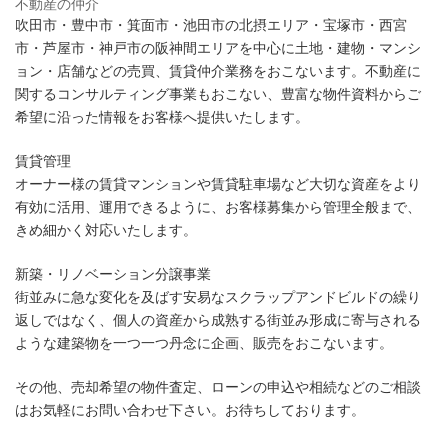
:
不動産の仲介
会
吹田市・豊中市・箕面市・池田市の北摂エリア・宝塚市・西宮
社
市・芦屋市・神戸市の阪神間エリアを中心に土地・建物・マンシ
概
ョン・店舗などの売買、賃貸仲介業務をおこないます。不動産に
要
関するコンサルティング事業もおこない、豊富な物件資料からご
希望に沿った情報をお客様へ提供いたします。
賃貸管理
オーナー様の賃貸マンションや賃貸駐車場など大切な資産をより
有効に活用、運用できるように、お客様募集から管理全般まで、
きめ細かく対応いたします。
新築・リノベーション分譲事業
街並みに急な変化を及ばす安易なスクラップアンドビルドの繰り
返しではなく、個人の資産から成熟する街並み形成に寄与される
ような建築物を一つ一つ丹念に企画、販売をおこないます。
その他、売却希望の物件査定、ローンの申込や相続などのご相談
はお気軽にお問い合わせ下さい。お待ちしております。