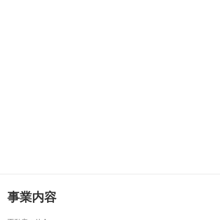
所在
大阪市住之江区南加賀屋2-9-10
地
連絡
TEL：06-6683-5088 ／ FAX：06-6683-5115
先
免許
大阪府知事(3)第58720号 ／ 宅地建物取引士賠償
番号
責任保険加入
所属
一般社団法人 大阪府宅地建物取引業協会
団体
営業
10:00～18:00（日・祝を除く)
時間
2016年に箕面市にて設立。2021年に現在地に移転
設計
株式会社ストック建築設計事務所
／ TEL：06-
事業
6683-5077 ／
https://stock-architects.jp/
部
事業内容