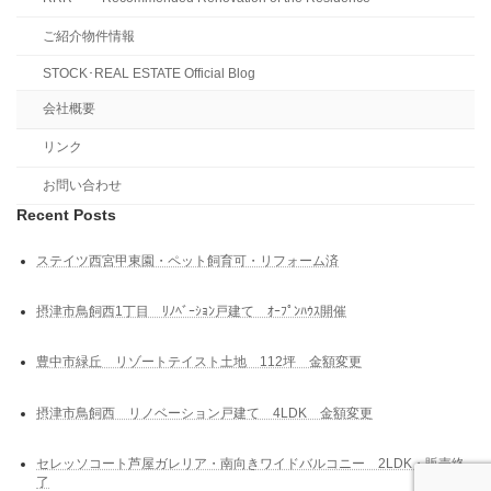
ご紹介物件情報
STOCK･REAL ESTATE Official Blog
会社概要
リンク
お問い合わせ
Recent Posts
ステイツ西宮甲東園・ペット飼育可・リフォーム済
摂津市鳥飼西1丁目 ﾘﾉﾍﾞｰｼｮﾝ戸建て ｵｰﾌﾟﾝﾊｳｽ開催
豊中市緑丘 リゾートテイスト土地 112坪 金額変更
摂津市鳥飼西 リノベーション戸建て 4LDK 金額変更
セレッソコート芦屋ガレリア・南向きワイドバルコニー 2LDK・販売終
了