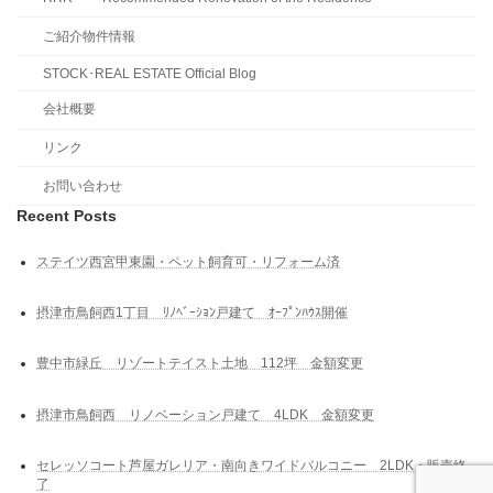
ご紹介物件情報
STOCK･REAL ESTATE Official Blog
会社概要
リンク
お問い合わせ
Recent Posts
ステイツ西宮甲東園・ペット飼育可・リフォーム済
摂津市鳥飼西1丁目 ﾘﾉﾍﾞｰｼｮﾝ戸建て ｵｰﾌﾟﾝﾊｳｽ開催
豊中市緑丘 リゾートテイスト土地 112坪 金額変更
摂津市鳥飼西 リノベーション戸建て 4LDK 金額変更
セレッソコート芦屋ガレリア・南向きワイドバルコニー 2LDK・販売終
了