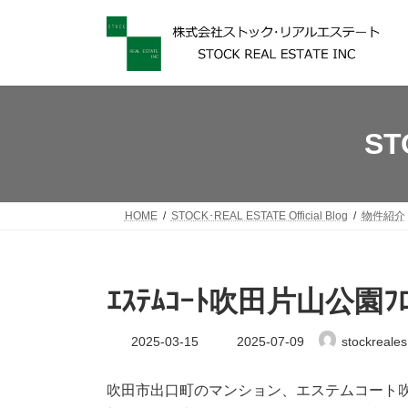
コ
ナ
ン
ビ
テ
ゲ
ン
ー
ツ
シ
へ
ョ
ス
ン
ST
キ
に
ッ
移
プ
動
HOME
STOCK･REAL ESTATE Official Blog
物件紹介
ｴｽﾃﾑｺｰﾄ吹田片山公園ﾌ
最
2025-03-15
2025-07-09
stockreales
終
更
新
吹田市出口町のマンション、エステムコート吹
日