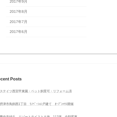
2017年9月
2017年8月
2017年7月
2017年6月
cent Posts
ステイツ西宮甲東園・ペット飼育可・リフォーム済
摂津市鳥飼西1丁目 ﾘﾉﾍﾞｰｼｮﾝ戸建て ｵｰﾌﾟﾝﾊｳｽ開催
豊中市緑丘 リゾートテイスト土地 112坪 金額変更