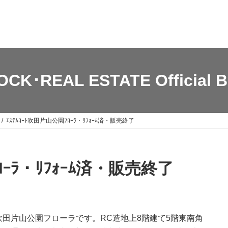
OCK･REAL ESTATE Official B
ｴｽﾃﾑｺｰﾄ吹田片山公園ﾌﾛｰﾗ・ﾘﾌｫｰﾑ済・販売終了
ﾛｰﾗ・ﾘﾌｫｰﾑ済・販売終了
田片山公園フローラです。RC造地上8階建て5階東南角