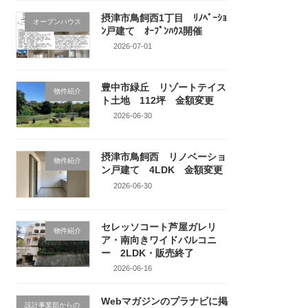
摂津市鳥飼西1丁目 ﾘﾉﾍﾞｰｼｮ
オープンハウス
ﾝ戸建て ｵｰﾌﾟﾝﾊｳｽ開催
2026-07-01
豊中市緑丘 リゾートテイス
物件紹介
ト土地 112坪 金額変更
2026-06-30
摂津市鳥飼西 リノベーショ
物件紹介
ン戸建て 4LDK 金額変更
2026-06-30
セレッソコート芦屋ガレリ
物件紹介
ア・南向きワイドバルコニ
ー 2LDK・販売終了
2026-06-16
Webマガジンのプラナビに掲
設計事業部からの