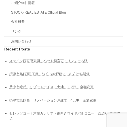
ご紹介物件情報
STOCK･REAL ESTATE Official Blog
会社概要
リンク
お問い合わせ
Recent Posts
ステイツ西宮甲東園・ペット飼育可・リフォーム済
摂津市鳥飼西1丁目 ﾘﾉﾍﾞｰｼｮﾝ戸建て ｵｰﾌﾟﾝﾊｳｽ開催
豊中市緑丘 リゾートテイスト土地 112坪 金額変更
摂津市鳥飼西 リノベーション戸建て 4LDK 金額変更
セレッソコート芦屋ガレリア・南向きワイドバルコニー 2LDK・販売終
了